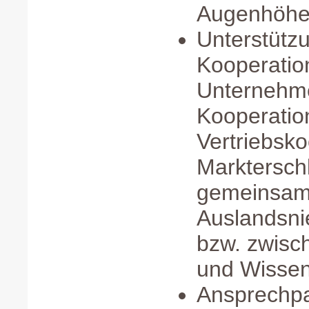
Augenhöh
Unterstütz
Kooperatio
Unternehme
Kooperatio
Vertriebsko
Marktersch
gemeinsam
Auslandsni
bzw. zwis
und Wissen
Ansprechpa