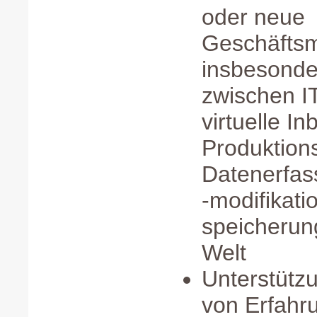
oder neue
Geschäftsm
insbesonde
zwischen IT
virtuelle I
Produktions
Datenerfas
-modifikati
speicherun
Welt
Unterstütz
von Erfahr