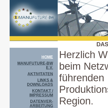
DAS
Herzlich 
HOME
beim Netz
MANUFUTURE-BW
E.V.
AKTIVITATEN
führenden
LINKS &
DOWNLOADS
Produktion
KONTAKT /
IMPRESSUM
Region.
DATENVER-
ARBEITUNG