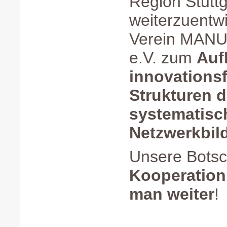
Region Stuttg
weiterzuentw
Verein MA
e.V. zum
Auf
innovations
Strukturen 
systematisc
Netzwerkbi
Unsere Botsc
Kooperatio
man weiter
!